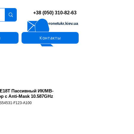
+38 (050) 310-82-63
info@pronetukr.kiev.ua
ы
Контакты
E18T Пассивный ИК/МВ-
ор c Аnti-Мask 10.587GHz
 S54531-F123-A100