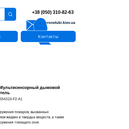
+38 (050) 310-82-63
info@pronetukr.kiev.ua
ы
Контакты
 Мультисенсорный дымовой
тель
 S54310-F2-A1
ружения пожаров, вызванных
ием жидких и твердых веществ, а также
ружения тлеющего огня.