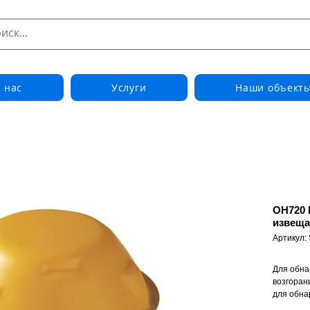
 нас
Услуги
Наши объект
OH720
извеща
Артикул:
Для обна
возгоран
для обна