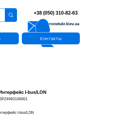
+38 (050) 310-82-63
info@pronetukr.kiev.ua
ы
Контакты
 Интерфейс I-bus/LON
 BPZ4993100001
нтерфейс I-bus/LON