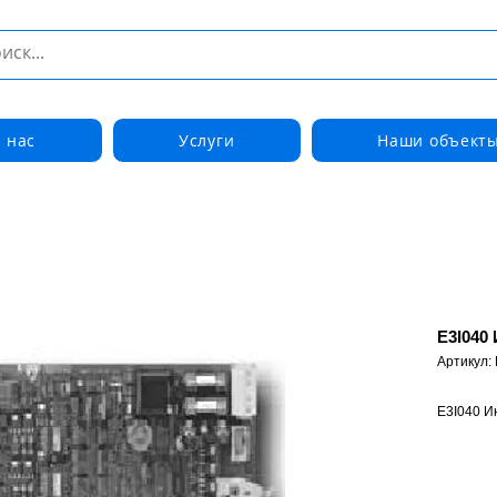
 нас
Услуги
Наши объект
E3I040
Артикул:
E3I040 И