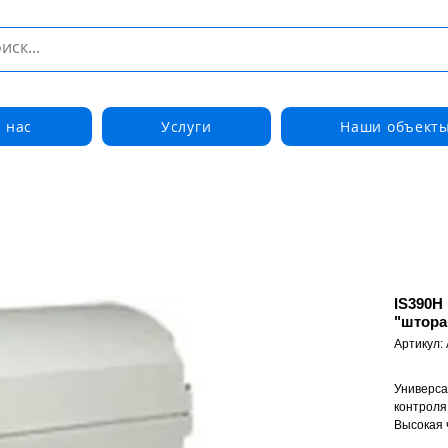
 нас
Услуги
Наши объект
IS390H
"штора
Артикул:
Универса
контроля
Высокая 
обнаруже