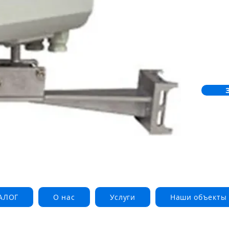
"веер" 18
шириной 
АЛОГ
О нас
Услуги
Наши объекты