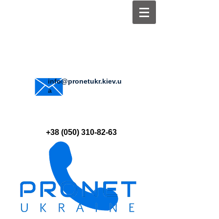
info@pronetukr.kiev.u
a
+38 (050) 310-82-63