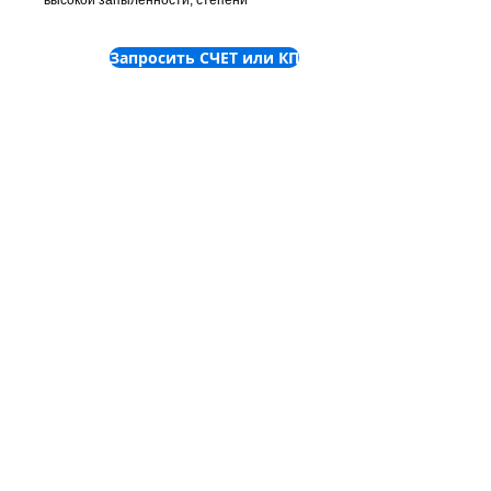
высокой запыленности, степени
загрязнения, паров и высокой влажности.
Запросить СЧЕТ или КП
©
2001-2025
ООО "Пронет-
Украина"