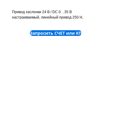
Привод заслонки 24 В / DC 0…35 В
настраиваемый, линейный привод 250 Н,
150 с, потенциометр
Запросить СЧЕТ или КП
©
2001-2025
ООО "Пронет-
Украина"