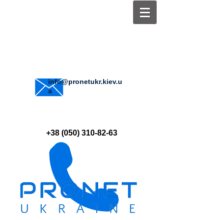
info@pronetukr.kiev.u
a
+38 (050) 310-82-63