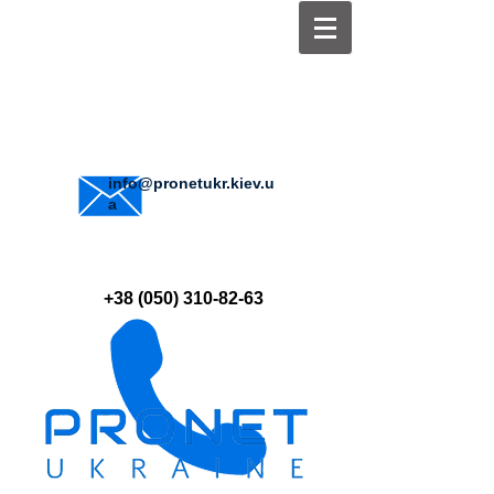
info@pronetukr.kiev.u
a
+38 (050) 310-82-63