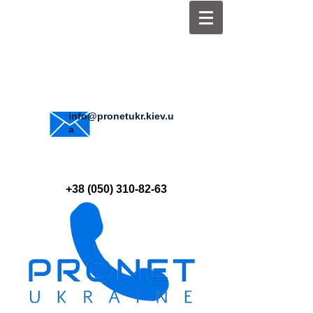
info@pronetukr.kiev.u
a
+38 (050) 310-82-63