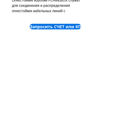
Огнестойкие коробки FLAMEBOX служат
для соединения и распределения
огнестойких кабельных линий с
функциональностью E15/E30/E60/E90.
Корпус распределительных коробок
Запросить СЧЕТ или КП
серии 100P изготавливается из
термопласта.
©
2001-2025
ООО "Пронет-
Украина"