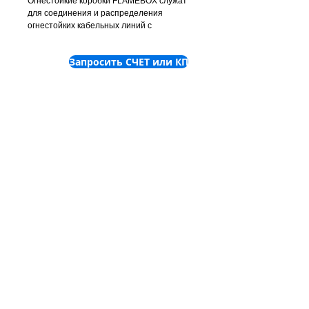
Огнестойкие коробки FLAMEBOX служат
для соединения и распределения
огнестойких кабельных линий с
функциональностью E15/E30/E60/E90.
Корпус распределительных коробок
Запросить СЧЕТ или КП
серии 100P изготавливается из
термопласта.
©
2001-2025
ООО "Пронет-
Украина"