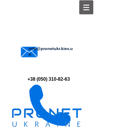
info@pronetukr.kiev.u
a
+38 (050) 310-82-63