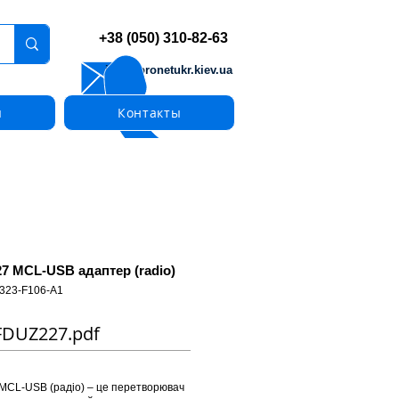
+38 (050) 310-82-63
info@pronetukr.kiev.ua
ы
Контакты
7 MCL-USB адаптер (radio)
323-F106-A1
FDUZ227.pdf
MCL-USB (радіо) – це перетворювач