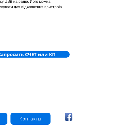
су USB на радіо. Його можна
овувати для підключення пристроїв
NET до ПК за допомогою послідовного
у (MCL). Адаптер використовується для
я прошивки або для роботи. Адаптер
овується, наприклад, для поверхового
ятора дисплея FT2011-A1, поверхового
ятора терміналу FT2010-A1, тестера
UL221 тощо (у майбутньому можливі
трої FDnet/C-NET).
Запросить СЧЕТ или КП
Контакты