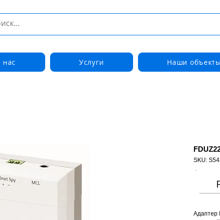
 нас
Услуги
Наши объект
FDUZ22
SKU: S54
Адаптер 