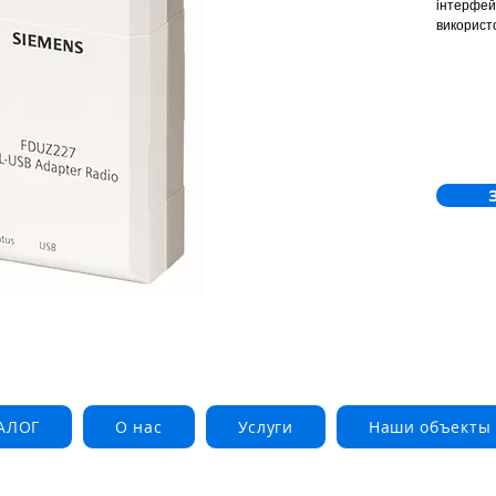
інтерфей
використ
FDnet/C-
протокол
оновленн
використ
ретрансл
ретрансл
ліній FD
інші прис
АЛОГ
О нас
Услуги
Наши объекты