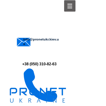
info@pronetukr.kiev.u
a
+38 (050) 310-82-63