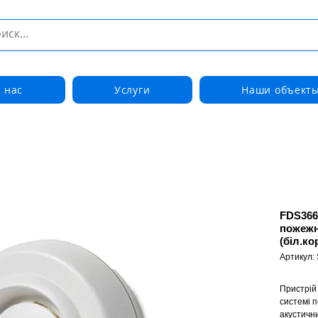
 нас
Услуги
Наши объект
FDS366
пожежн
(біл.ко
Артикул:
Пристрій 
системі п
акустични