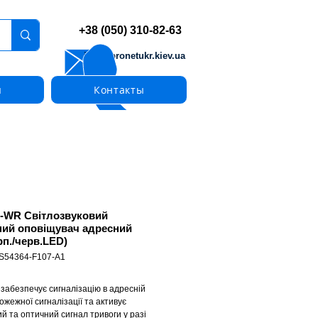
+38 (050) 310-82-63
info@pronetukr.kiev.ua
ы
Контакты
-WR Світлозвуковий
ий оповіщувач адресний
рп./черв.LED)
 S54364-F107-A1
забезпечує сигналізацію в адресній 
ожежної сигналізації та активує 
й та оптичний сигнал тривоги у разі 