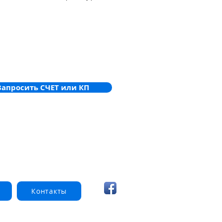
тривоги. Він монтується на стіні, 
, вздовж шляхів евакуації, коридорів, 
 офісів. Тони та інтенсивність світла 
ся, пристрої синхронізовані.

 та зв'язок через C-NET, допоміжне 
 не потрібне. Пристрій автоматично 
 свій маячок та акустичну функцію.

еобхідно замовляти окремо.
Запросить СЧЕТ или КП
Контакты