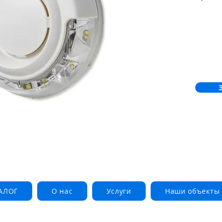
пожежної 
наприклад
сходів та
регулюють
Живлення
живлення
контролює
Основу н
АЛОГ
О нас
Услуги
Наши объекты