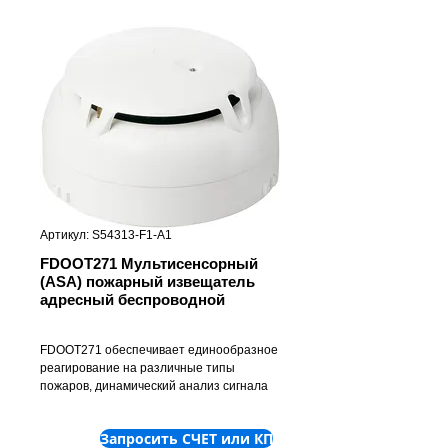
Артикул: S54313-F1-A1
FDOOT271 Мультисенсорный
(ASA) пожарный извещатель
адресный беспроводной
FDOOT271 обеспечивает единообразное
реагирование на различные типы
пожаров, динамический анализ сигнала
датчика непосредственно в извещателе,
встроенные алгоритмы диагностики с
Запросить СЧЕТ или КП
автоматической самодиагностикой,