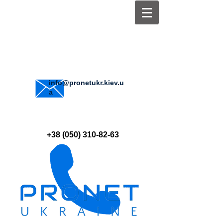
info@pronetukr.kiev.u
a
+38 (050) 310-82-63