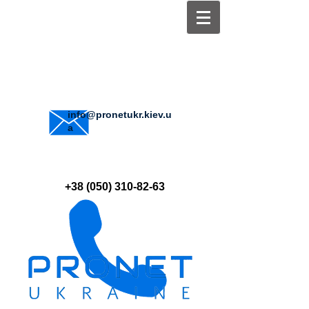
info@pronetukr.kiev.u
a
+38 (050) 310-82-63