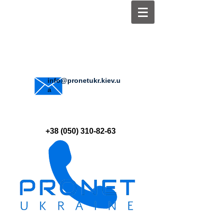
info@pronetukr.kiev.u
a
+38 (050) 310-82-63