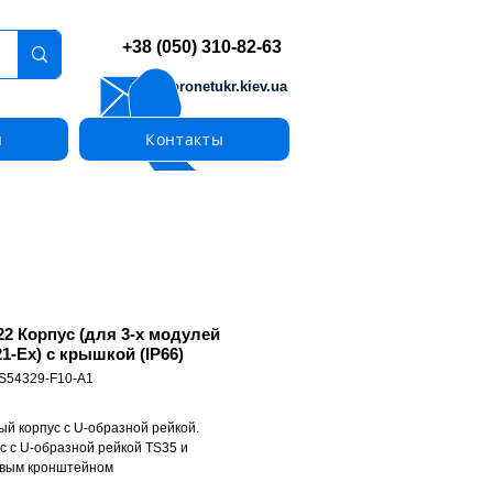
+38 (050) 310-82-63
info@pronetukr.kiev.ua
ы
Контакты
2 Корпус (для 3-х модулей
1-Ex) с крышкой (IP66)
 S54329-F10-A1
й корпус с U-образной рейкой.
с с U-образной рейкой TS35 и
евым кронштейном
рейку TS35 можно установить