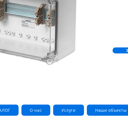
макси
FDCL2
Возмо
устро
FDCL2
АЛОГ
О нас
Услуги
Наши объекты