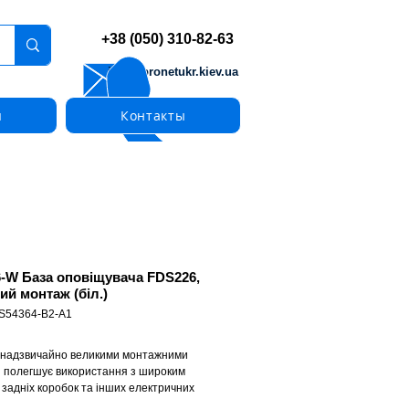
+38 (050) 310-82-63
info@pronetukr.kiev.ua
ы
Контакты
-W База оповіщувача FDS226,
ий монтаж (біл.)
 S54364-B2-A1
 надзвичайно великими монтажними
 полегшує використання з широким
 задніх коробок та інших електричних
ів. Розроблена для заднього введення