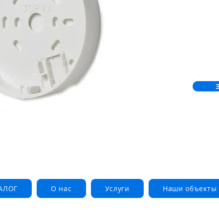
проводки 
звуковим
FDS225-W
C). Місц
та 2x DB
АЛОГ
О нас
Услуги
Наши объекты