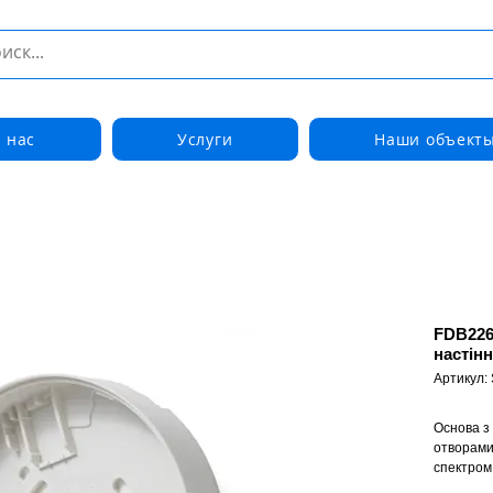
 нас
Услуги
Наши объект
FDB226
настінн
Артикул:
Основа з
отворами
спектром
аксесуар