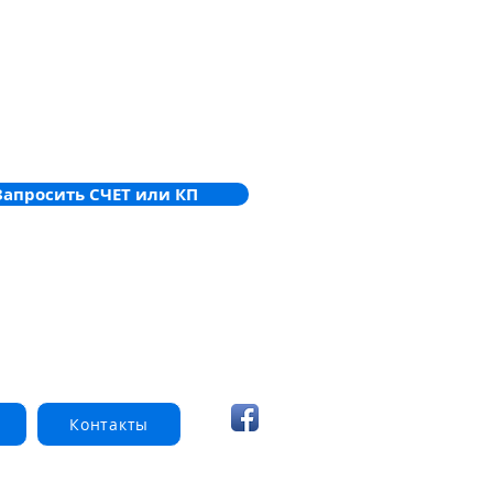
живлення в нішу. Сумісний з усіма
и маячками (голосовими) (FDS224-W,
, FDS226-Wx, FDS227-Wx, FDS227-Wx-
е для допоміжних клем 2x DBZ1190-AA
Z1190-AB.
Запросить СЧЕТ или КП
Контакты