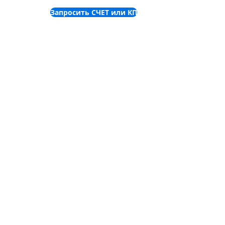
Запросить СЧЕТ или КП
©
2001-2025
ООО "Пронет-
Украина"