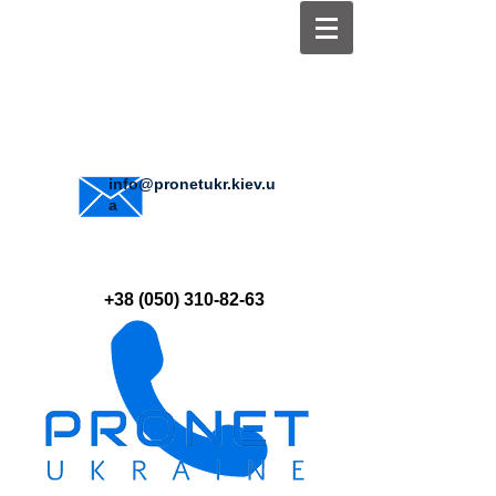
info@pronetukr.kiev.u
a
+38 (050) 310-82-63