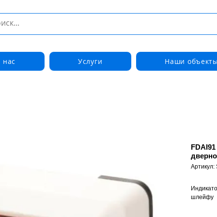
 нас
Услуги
Наши объект
FDAI91
дверно
Артикул:
Индикато
шлейфу