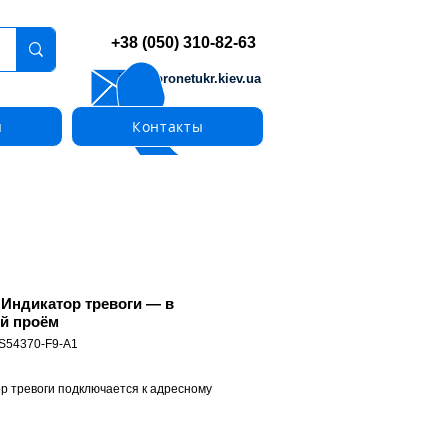
+38 (050) 310-82-63
info@pronetukr.kiev.ua
ы
Контакты
 Индикатор тревоги — в
й проём
 S54370-F9-A1
р тревоги подключается к адресному