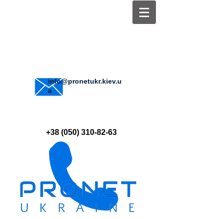
info@pronetukr.kiev.u
a
+38 (050) 310-82-63