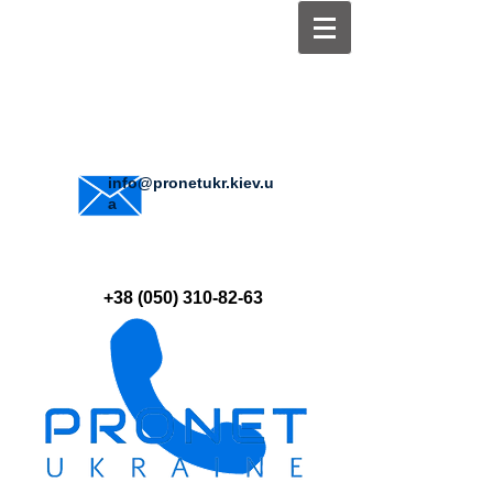
info@pronetukr.kiev.u
a
+38 (050) 310-82-63