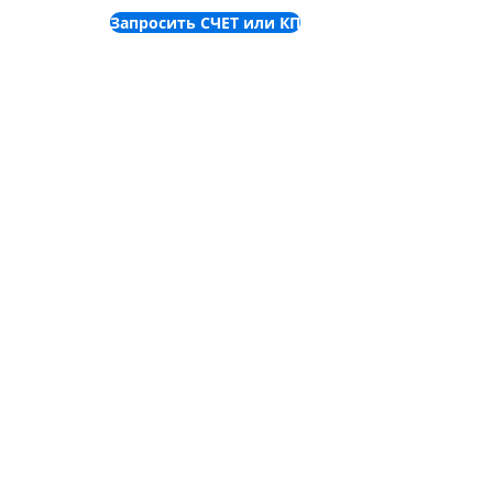
Запросить СЧЕТ или КП
©
2001-2025
ООО "Пронет-
Украина"