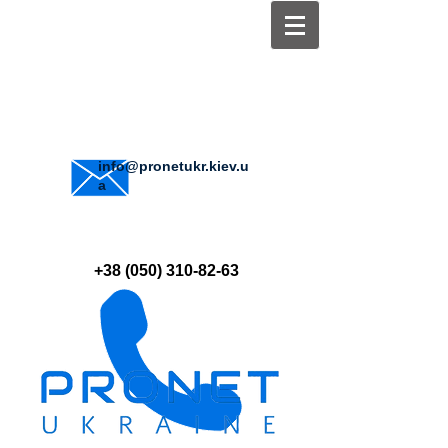
info@pronetukr.kiev.u
a
+38 (050) 310-82-63