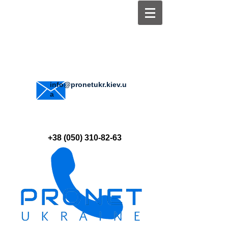
info@pronetukr.kiev.u
a
+38 (050) 310-82-63