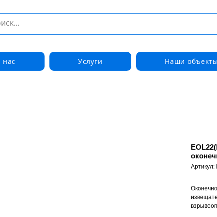
 нас
Услуги
Наши объект
EOL22(
оконеч
Артикул:
Оконечно
извещате
взрывооп