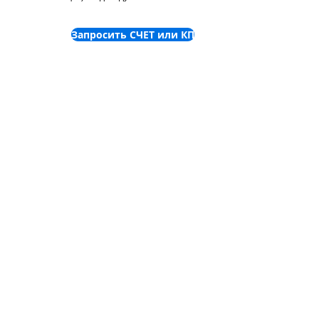
распределение функций по контактам
Запросить СЧЕТ или КП
©
2001-2025
ООО "Пронет-
Украина"