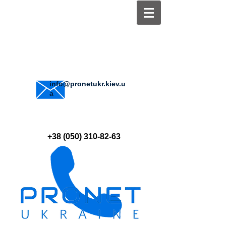
info@pronetukr.kiev.u
a
+38 (050) 310-82-63