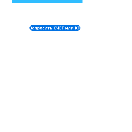
Запросить СЧЕТ или КП
©
2001-2025
ООО "Пронет-
Украина"