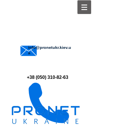
info@pronetukr.kiev.u
a
+38 (050) 310-82-63