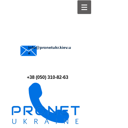
info@pronetukr.kiev.u
a
+38 (050) 310-82-63