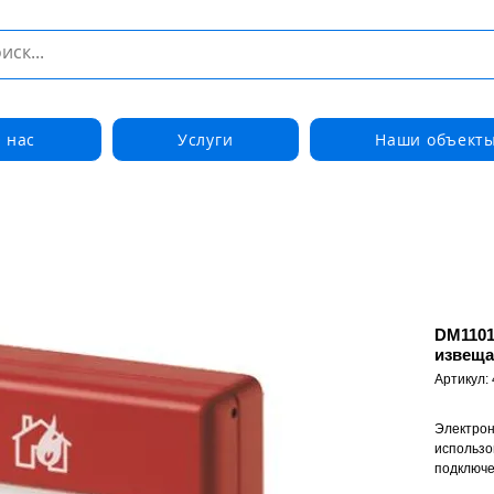
 нас
Услуги
Наши объект
DM1101
извеща
Артикул:
Электрон
использо
подключе
извещате