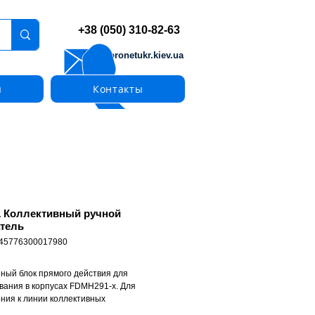
+38 (050) 310-82-63
info@pronetukr.kiev.ua
ы
Контакты
 Коллективный ручной
тель
 45776300017980
ный блок прямого действия для
вания в корпусах FDMH291-x. Для
ния к линии коллективных
лей/извещателей SynoLINE600. Для