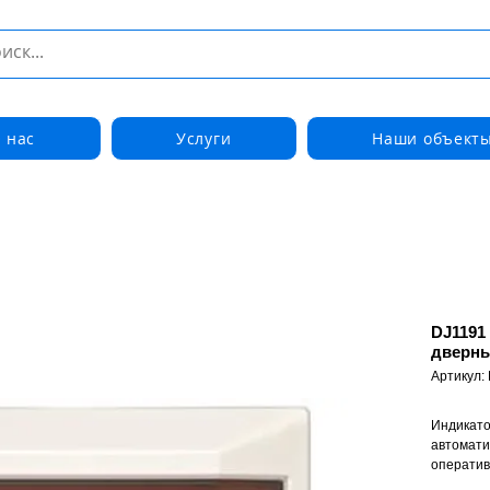
 нас
Услуги
Наши объект
DJ1191
дверны
Артикул:
Индикато
автомати
оператив
тревоги 