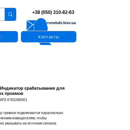
+38 (050) 310-82-63
info@pronetukr.kiev.ua
ы
Контакты
 Индикатор срабатывания для
х проемов
 BPZ:4783280001
р тревоги подключается параллельно
ческим извещателям, чтобы
но указывать на источник сигнала
от извещателей, видимость которых и