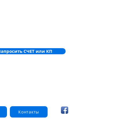
 которым
ны. Внутри индикатора тревоги
я индикаторная лампа с одним или
етодиодами. Светодиоды мгновенно
ся при поступлении сигнала тревоги от
ля, подключенного к индикатору.
р тревоги может использоваться в
проемах.
Запросить СЧЕТ или КП
Контакты