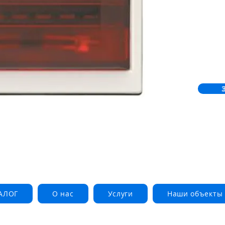
доступ к
ограниче
находитс
двумя св
включают
извещате
Индикато
дверных 
АЛОГ
О нас
Услуги
Наши объекты