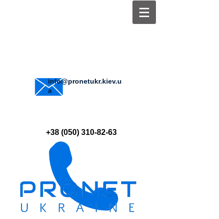
info@pronetukr.kiev.u
a
+38 (050) 310-82-63