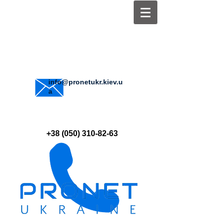
info@pronetukr.kiev.u
a
+38 (050) 310-82-63