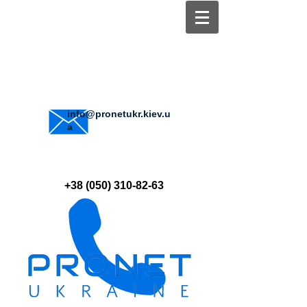
info@pronetukr.kiev.u
a
+38 (050) 310-82-63