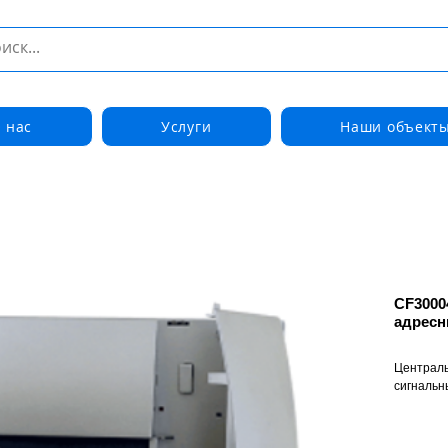
 нас
Услуги
Наши объект
CF3000
адресн
Централь
сигнальн