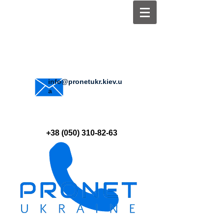
info@pronetukr.kiev.u
a
+38 (050) 310-82-63