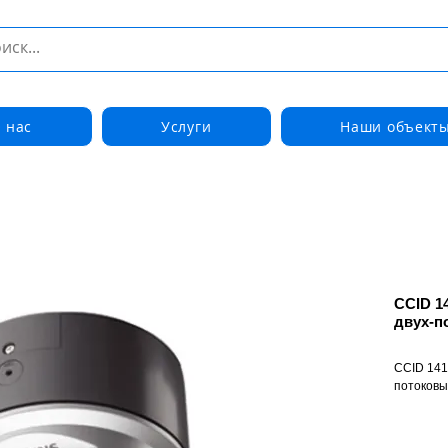
 нас
Услуги
Наши объект
CCID 1
двух-п
CCID 141
потоковы