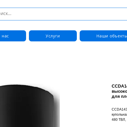
 нас
Услуги
Наши объект
CCDA14
высоко
для пл
CCDA1435
купольна
480 ТВЛ, 
помещени