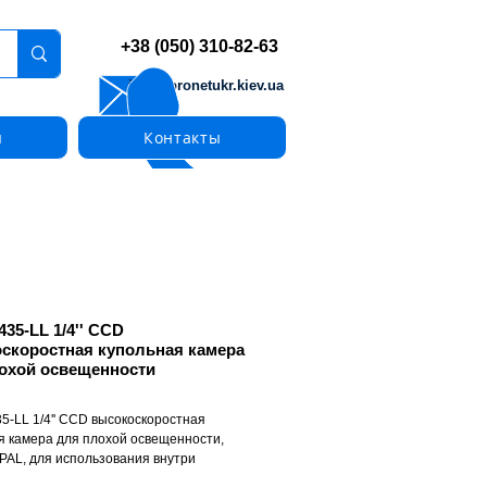
+38 (050) 310-82-63
info@pronetukr.kiev.ua
ы
Контакты
35-LL 1/4'' CCD
скоростная купольная камера
охой освещенности
-LL 1/4'' CCD высокоскоростная 
я камера для плохой освещенности, 
PAL, для использования внутри 
й, 24 В перемен. тока