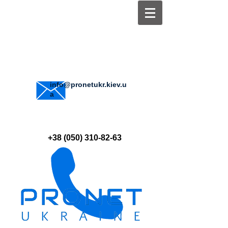
info@pronetukr.kiev.u
a
+38 (050) 310-82-63