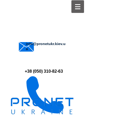
info@pronetukr.kiev.u
a
+38 (050) 310-82-63