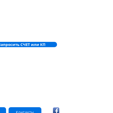
еских сигналов и команд через очаг
 неповрежденным частям сооружения,
 электропитания к оборудованию,
должно функционировать во время
ия пожаротушения и пожарно-
ьных работ.
Запросить СЧЕТ или КП
Контакты