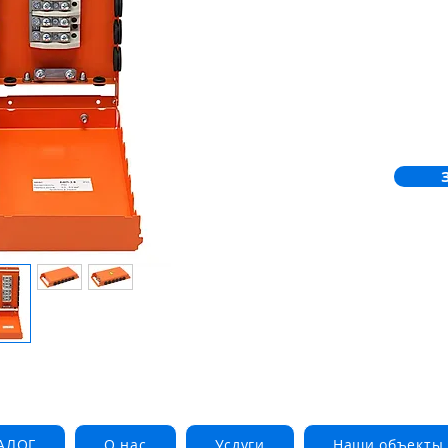
электрич
пожара к
передачу
которое 
проведен
спасател
АЛОГ
О нас
Услуги
Наши объекты