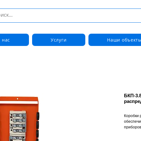
 нас
Услуги
Наши объект
БКП-3.
распре
Коробки 
обеспечи
приборов
(МЛ) без
удлинени