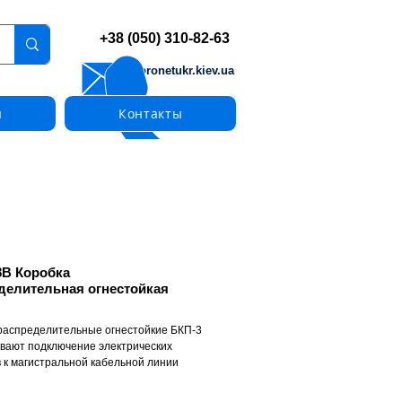
+38 (050) 310-82-63
info@pronetukr.kiev.ua
ы
Контакты
8В Коробка
делительная огнестойкая
распределительные огнестойкие БКП-3
вают подключение электрических
 к магистральной кабельной линии
 разрезания ее проводов, выполнение
я и ответвлений МЛ, передачу