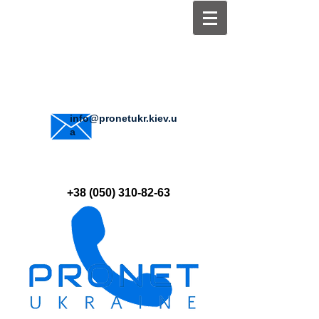
info@pronetukr.kiev.u
a
+38 (050) 310-82-63