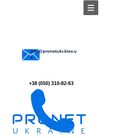
info@pronetukr.kiev.u
a
+38 (050) 310-82-63