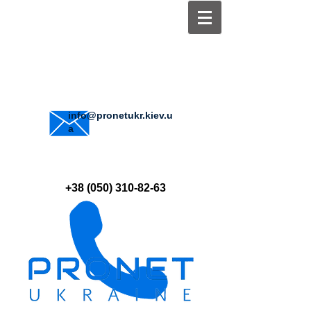
info@pronetukr.kiev.u
a
+38 (050) 310-82-63