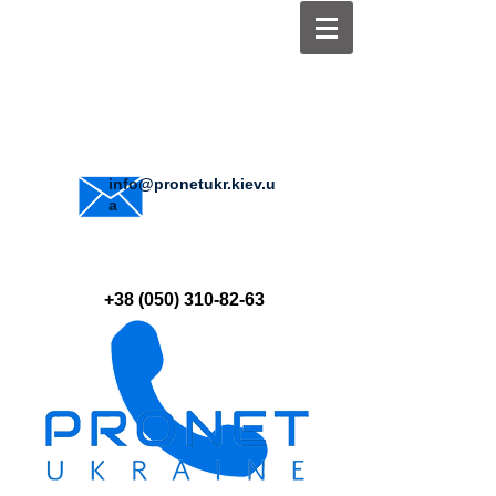
info@pronetukr.kiev.u
a
+38 (050) 310-82-63