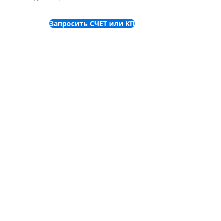
охраняемом помещении.
Запросить СЧЕТ или КП
©
2001-2025
ООО "Пронет-
Украина"